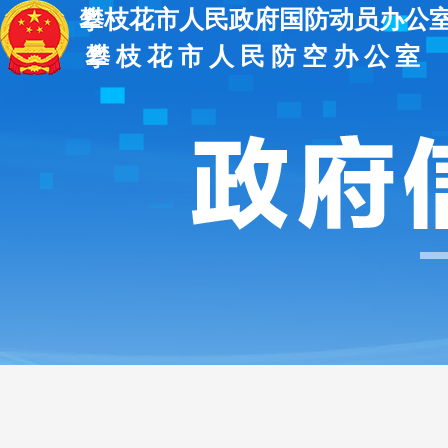
攀枝花市人民政府国防动员办公
攀 枝 花 市 人 民 防 空 办 公 室