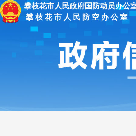
攀枝花市人民政府国防动员办公
攀 枝 花 市 人 民 防 空 办 公 室