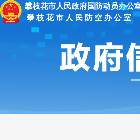
攀枝花市人民政府国防动员办公
攀 枝 花 市 人 民 防 空 办 公 室