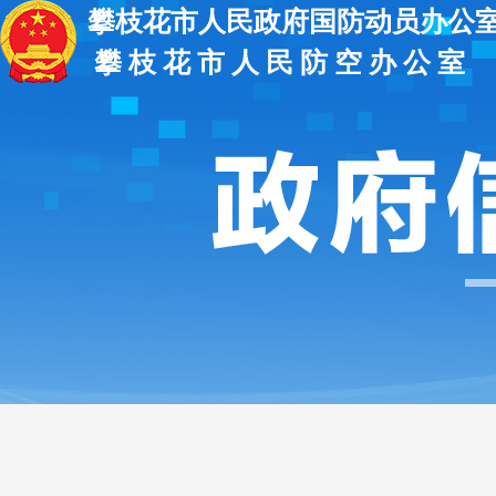
攀枝花市人民政府国防动员办公
攀 枝 花 市 人 民 防 空 办 公 室