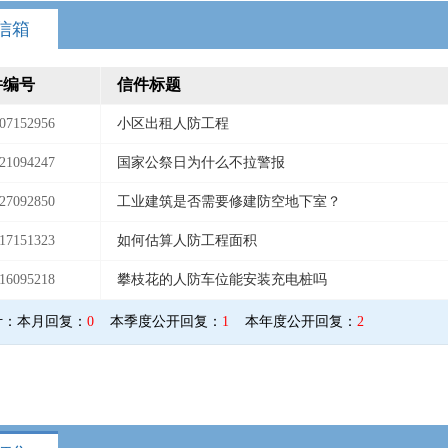
信箱
件编号
信件标题
07152956
小区出租人防工程
21094247
国家公祭日为什么不拉警报
27092850
工业建筑是否需要修建防空地下室？
17151323
如何估算人防工程面积
16095218
攀枝花的人防车位能安装充电桩吗
计：
本月回复：
0
本季度公开回复：
1
本年度公开回复：
2