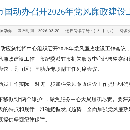
市国动办召开2026年党风廉政建设
国动办
2026-03-20
发布时间：
选择阅读字号：[
大
中
小
] 阅读
人防应急指挥中心组织召开2026年党风廉政建设工作会
风廉政建设工作。市纪委派驻市机关服务中心纪检监察组
会议，县（区）国动办专职副主任列席会议。
员工作实际，对进一步加强党风廉政建设工作提出明确
做到“两个维护”，聚焦服务中心大局履职尽责。要深
设的特点和规律，准确把握发展趋势，全面加强党风廉政
展提供坚强纪律保障。