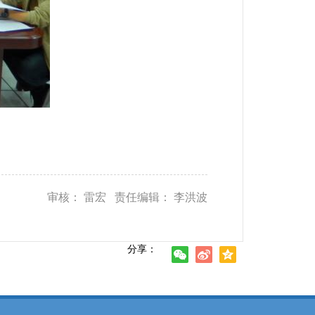
审核： 雷宏 责任编辑： 李洪波
分享：