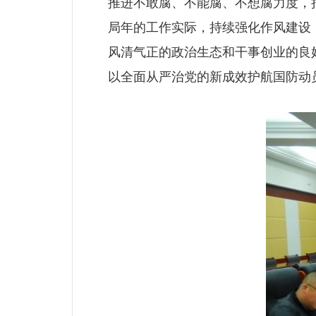
推进不敢腐、不能腐、不想腐力度，
局年的工作实际，持续强化作风建设
风清气正的政治生态和干事创业的良
以全面从严治党的新成效护航国防动