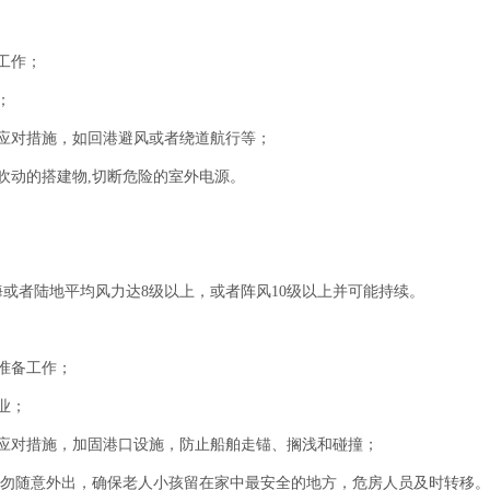
工作；
；
应对措施，如回港避风或者绕道航行等；
吹动的搭建物,切断危险的室外电源。
或者陆地平均风力达8级以上，或者阵风10级以上并可能持续。
准备工作；
业；
应对措施，加固港口设施，防止船舶走锚、搁浅和碰撞；
切勿随意外出，确保老人小孩留在家中最安全的地方，危房人员及时转移