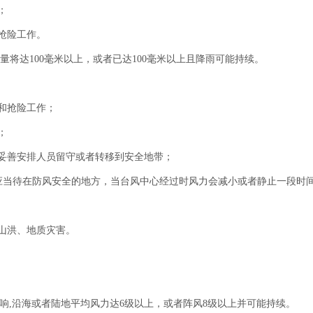
；
抢险工作。
将达100毫米以上，或者已达100毫米以上且降雨可能持续。
和抢险工作；
；
妥善安排人员留守或者转移到安全地带；
应当待在防风安全的地方，当台风中心经过时风力会减小或者静止一段时
山洪、地质灾害。
,沿海或者陆地平均风力达6级以上，或者阵风8级以上并可能持续。