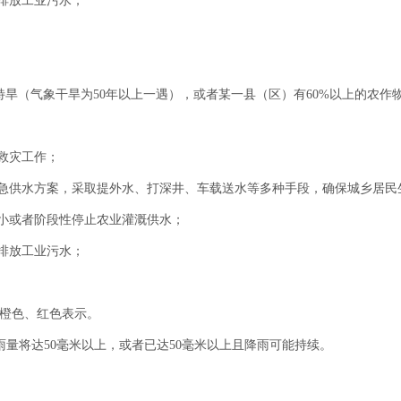
排放工业污水；
（气象干旱为50年以上一遇），或者某一县（区）有60%以上的农作
救灾工作；
急供水方案，采取提外水、打深井、车载送水等多种手段，确保城乡居民
小或者阶段性停止农业灌溉供水；
排放工业污水；
橙色、红色表示。
量将达50毫米以上，或者已达50毫米以上且降雨可能持续。