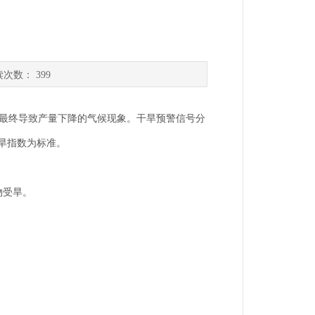
读次数：
399
最终导致产量下降的气候现象。干旱预警信号分
干旱指数为标准。
物受旱。