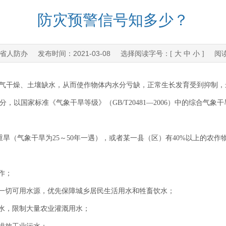
防灾预警信号知多少？
省人防办
2021-03-08
发布时间：
选择阅读字号：[
大
中
小
] 阅
干燥、土壤缺水，从而使作物体内水分亏缺，正常生长发育受到抑制，
以国家标准《气象干旱等级》（GB/T20481—2006）中的综合气象
（气象干旱为25～50年一遇），或者某一县（区）有40%以上的农作
作；
一切可用水源，优先保障城乡居民生活用水和牲畜饮水；
水，限制大量农业灌溉用水；