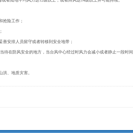
者陆地平均风力达12级以上，或者阵风达14级以上并可能持续。
和抢险工作；
；
妥善安排人员留守或者转移到安全地带；
当待在防风安全的地方，当台风中心经过时风力会减小或者静止一段时间
山洪、地质灾害。