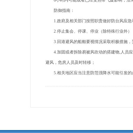
6小时内可能或者已经受热带气旋影响，沿海或
防御指南：
1.政府及相关部门按照职责做好防台风应急
2.停止集会、停课、停业（除特殊行业外）
3.回港避风的船舶要视情况采取积极措施，
4.加固或者拆除易被风吹动的搭建物,人员应
避风，危房人员及时转移；
5.相关地区应当注意防范强降水可能引发的