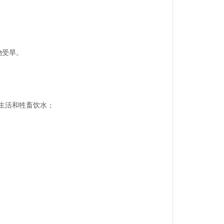
物受旱。
生活和牲畜饮水；