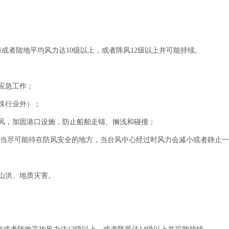
或者陆地平均风力达10级以上，或者阵风12级以上并可能持续。
应急工作；
殊行业外）；
风，加固港口设施，防止船舶走锚、搁浅和碰撞；
当尽可能待在防风安全的地方，当台风中心经过时风力会减小或者静止一
山洪、地质灾害。